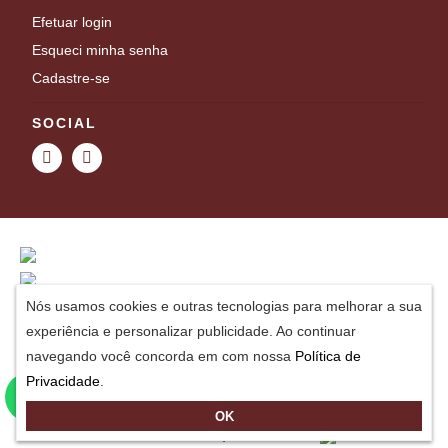
Efetuar login
Esqueci minha senha
Cadastre-se
SOCIAL
Nós usamos cookies e outras tecnologias para melhorar a sua
experiência e personalizar publicidade. Ao continuar
navegando você concorda em com nossa
Política de
Privacidade
.
Avenida Domingos Pinto Camarano, 437 Colônia do Marçal, São João Del Rei - MG,
CEP: 36302-004
OK
LIDIANE DO PATROCINIO ALMEIDA
- CNPJ: 49.381.447/0001-47
Desenvolvido por
Construsite Brasil
-
Criação de lojas virtuais