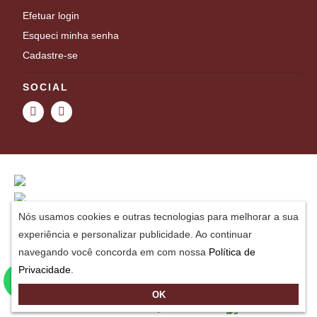
Efetuar login
Esqueci minha senha
Cadastre-se
SOCIAL
Nós usamos cookies e outras tecnologias para melhorar a sua
experiência e personalizar publicidade. Ao continuar
navegando você concorda em com nossa
Política de
Privacidade
.
Avenida Domingos Pinto Camarano, 437 Colônia do Marçal, São João Del Rei - MG,
CEP: 36302-004
OK
LIDIANE DO PATROCINIO ALMEIDA
- CNPJ: 49.381.447/0001-47
Desenvolvido por
Construsite Brasil
-
Criação de lojas virtuais